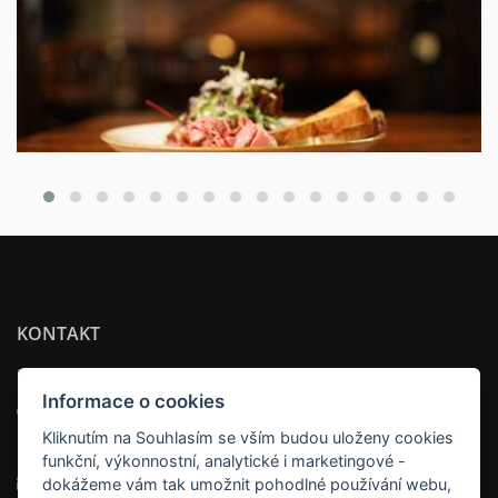
KONTAKT
HOTEL OYA
Informace o cookies
Adresa:
Kliknutím na Souhlasím se vším budou uloženy cookies
Na Pankráci 1337/109 , 140 00 Praha
funkční, výkonnostní, analytické i marketingové -
Email:
recepce@hoteloya.cz
dokážeme vám tak umožnit pohodlné používání webu,