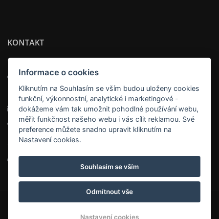
KONTAKT
HOTEL OYA
Informace o cookies
Adresa:
Kliknutím na Souhlasím se vším budou uloženy cookies
Na Pankráci 1337/109 , 140 00 Praha
funkční, výkonnostní, analytické i marketingové -
Email:
recepce@hoteloya.cz
dokážeme vám tak umožnit pohodlné používání webu,
měřit funkčnost našeho webu i vás cílit reklamou. Své
Telefon:
+420 737 819 498
preference můžete snadno upravit kliknutím na
Nastavení cookies.
Twitter
Tripadvisor
Souhlasím se vším
Odmítnout vše
© Copyright 2026 | Všechna práva vyhrazena
Nastavení cookies