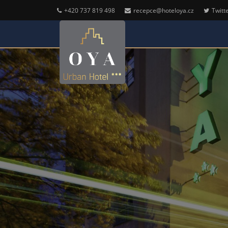
+420 737 819 498
recepce@hoteloya.cz
Twitt