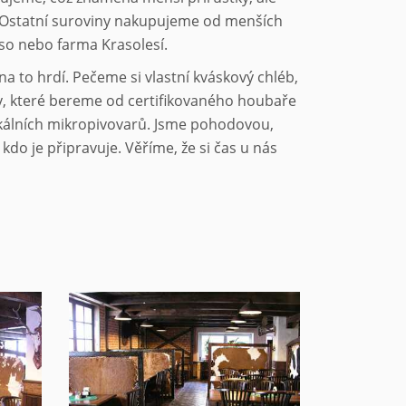
ť. Ostatní suroviny nakupujeme od menších
so nebo farma Krasolesí.
a to hrdí. Pečeme si vlastní kváskový chléb,
by, které bereme od certifikovaného houbaře
 lokálních mikropivovarů. Jsme pohodovou,
 kdo je připravuje. Věříme, že si čas u nás