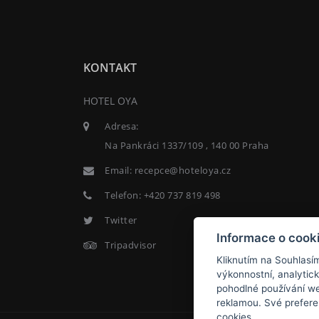
KONTAKT
HOTEL OYA
Adresa:
Na Pankráci 1337/109 , 140 00 Praha
Email:
recepce@hoteloya.cz
Telefon:
+420 737 819 498
Twitter
Informace o cook
Tripadvisor
Kliknutím na Souhlasí
výkonnostní, analytic
pohodlné používání we
reklamou. Své prefere
cookies.