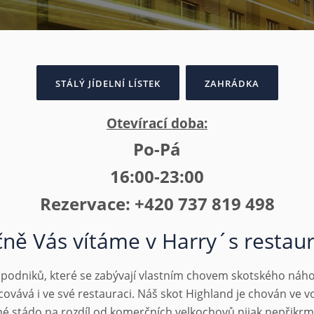
STÁLÝ JÍDELNÍ LÍSTEK
ZAHRÁDKA
Otevírací doba:
Po-Pá
16:00-23:00
Rezervace: +420 737 819 498
ně Vás vítáme v Harry´s restau
podniků, které se zabývají vlastním chovem skotského náhor
vává i ve své restauraci. Náš skot Highland je chován ve 
né stádo na rozdíl od komerčních velkochovů nijak nepřikrm