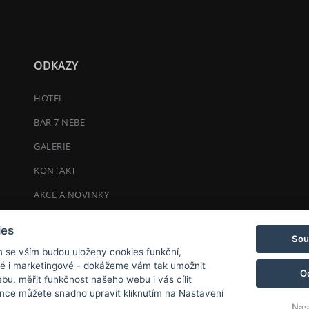
ODKAZY
HOTEL
BAR 7 NEBE
GALERIE
KONTAKT
AKCE A NOVINKY
ies
Sou
m se vším budou uloženy cookies funkční,
ké i marketingové - dokážeme vám tak umožnit
O
bu, měřit funkčnost našeho webu i vás cílit
nce můžete snadno upravit kliknutím na Nastavení
Nas