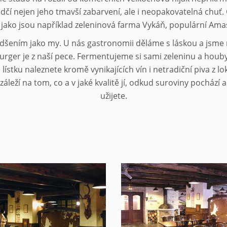
dčí nejen jeho tmavší zabarvení, ale i neopakovatelná chu
 jako jsou například zeleninová farma Vykáň, populární Ama
nadšením jako my. U nás gastronomii děláme s láskou a jsme n
urger je z naší pece. Fermentujeme si sami zeleninu a hou
ístku naleznete kromě vynikajících vín i netradiční piva z
 záleží na tom, co a v jaké kvalitě jí, odkud suroviny pochází a
užijete.