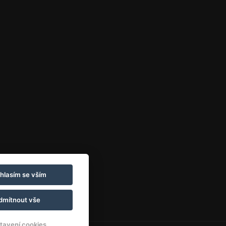
hlasím se vším
dmítnout vše
tavení cookies