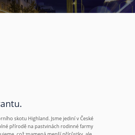
rantu.
ního skotu Highland. Jsme jediní v České
volné přírodě na pastvinách rodinné farmy
ujeme, což znamená menší přírůstky, ale