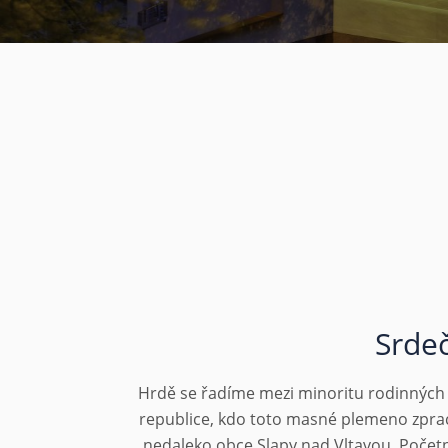
Srdeč
H
rdě se řadíme mezi minoritu rodinných 
republice, kdo toto masné plemeno zpraco
nedaleko obce Slapy nad Vltavou. Počet